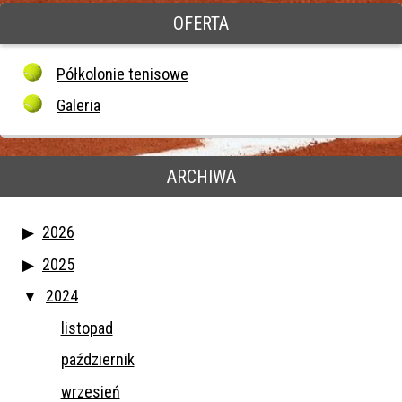
OFERTA
Półkolonie tenisowe
Galeria
ARCHIWA
2026
2025
2024
listopad
październik
wrzesień