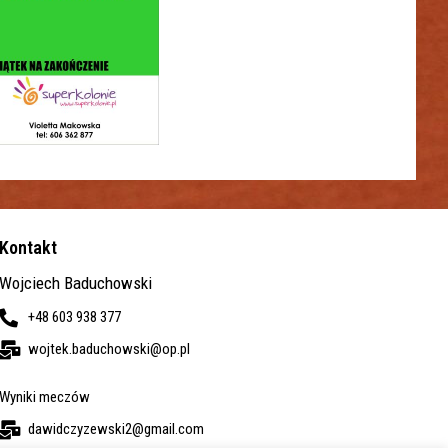
Kontakt
Wojciech Baduchowski
+48 603 938 377
wojtek.baduchowski@op.pl
Wyniki meczów
dawidczyzewski2@gmail.com