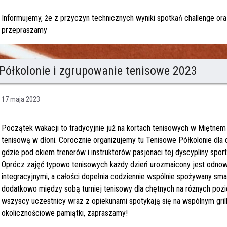
Informujemy, że z przyczyn technicznych wyniki spotkań challenge oraz
przepraszamy
Półkolonie i zgrupowanie tenisowe 2023
17 maja 2023
Początek wakacji to tradycyjnie już na kortach tenisowych w Miętnem
tenisową w dłoni. Corocznie organizujemy tu Tenisowe Półkolonie dla 
gdzie pod okiem trenerów i instruktorów pasjonaci tej dyscypliny spo
Oprócz zajęć typowo tenisowych każdy dzień urozmaicony jest odnową
integracyjnymi, a całości dopełnia codziennie wspólnie spożywany sm
dodatkowo między sobą turniej tenisowy dla chętnych na różnych po
wszyscy uczestnicy wraz z opiekunami spotykają się na wspólnym gri
okolicznościowe pamiątki, zapraszamy!