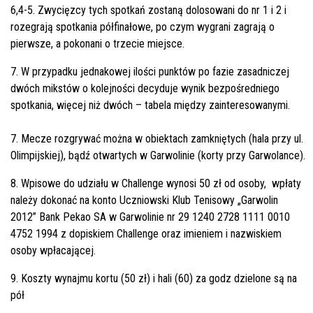
6,4-5. Zwycięzcy tych spotkań zostaną dolosowani do nr 1 i 2 i
rozegrają spotkania półfinałowe, po czym wygrani zagrają o
pierwsze, a pokonani o trzecie miejsce.
7. W przypadku jednakowej ilości punktów po fazie zasadniczej
dwóch mikstów o kolejności decyduje wynik bezpośredniego
spotkania, więcej niż dwóch – tabela między zainteresowanymi.
7. Mecze rozgrywać można w obiektach zamkniętych (hala przy ul.
Olimpijskiej), bądź otwartych w Garwolinie (korty przy Garwolance).
8. Wpisowe do udziału w Challenge wynosi 50 zł od osoby, wpłaty
należy dokonać na konto Uczniowski Klub Tenisowy „Garwolin
2012” Bank Pekao SA w Garwolinie nr 29 1240 2728 1111 0010
4752 1994 z dopiskiem Challenge oraz imieniem i nazwiskiem
osoby wpłacającej.
9. Koszty wynajmu kortu (50 zł) i hali (60) za godz dzielone są na
pół