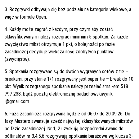
3. Rozgrywki odbywają się bez podziału na kategorie wiekowe, a
więc w formule Open.
4. Każdy może zagrać z każdym, przy czym aby zostać
sklasyfikowanym należy rozegrać minimum 5 spotkań. Za każde
zwycięstwo mikst otrzymuje 1 pkt, o kolejności po fazie
zasadniczej decyduje większa ilość zdobytych punktów
(zwycięstw).
5. Spotkania rozgrywane są do dwóch wygranych setów z tie –
breakami, przy stanie 1/1 rozgrywany jest super tie – break do 10
pkt. Wynik rozegranego spotkania należy przesłać sms -em 518
797 238, bądź pocztą elektroniczną
baduchowskiwynik
i@gmail.com
6. Faza zasadnicza rozgrywana będzie od 06.07 do 20.09.26. Do
fazy Masters awansuje sześć najwyżej sklasyfikowanych mikstów
po fazie zasadniczej. Nr 1, 2 uzyskują bezpośredni awans do
półfinałów, nr 3,4,5,6 rozgrywają spotkania barażowe wg.klucza 3-