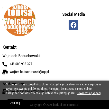
Social Media
Kontakt
Wojciech Baduchowski
+48 603 938 377
wojtek.baduchowski@op.pl
Wyniki meczów
Strona wykorzystuje pliki cookies. Korzystając ze strony wyrażasz zgodę na
wykorzystywanie plików cookies. Pamiętaj, że możesz samodzielnie
dawidczyzewski2@gmail.com
zarządzać cookies, zmieniając ustawienia przeglądarki.
Dowiedz się więcej
Zamknij
Copyright © 2026 baduchowskitenis.pl