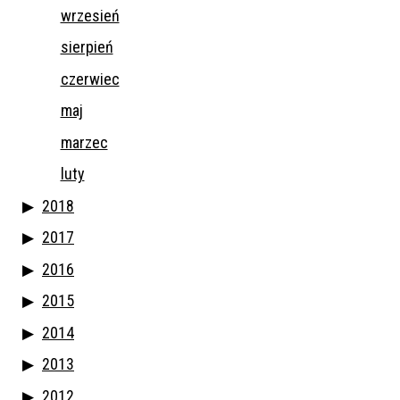
wrzesień
sierpień
czerwiec
maj
marzec
luty
2018
2017
2016
2015
2014
2013
2012