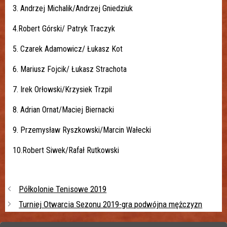
3. Andrzej Michalik/Andrzej Gniedziuk
4.Robert Górski/ Patryk Traczyk
5. Czarek Adamowicz/ Łukasz Kot
6. Mariusz Fojcik/ Łukasz Strachota
7. Irek Orłowski/Krzysiek Trzpil
8. Adrian Ornat/Maciej Biernacki
9. Przemysław Ryszkowski/Marcin Wałecki
10.Robert Siwek/Rafał Rutkowski
Półkolonie Tenisowe 2019
Turniej Otwarcia Sezonu 2019-gra podwójna mężczyzn