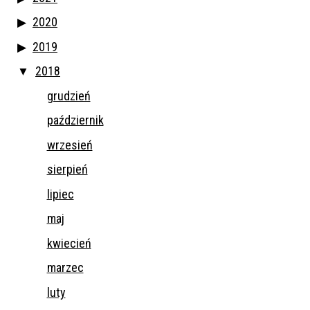
2020
2019
2018
grudzień
październik
wrzesień
sierpień
lipiec
maj
kwiecień
marzec
luty