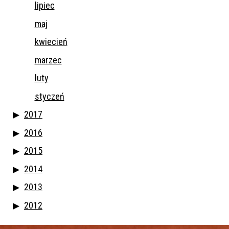
lipiec
maj
kwiecień
marzec
luty
styczeń
2017
2016
2015
2014
2013
2012