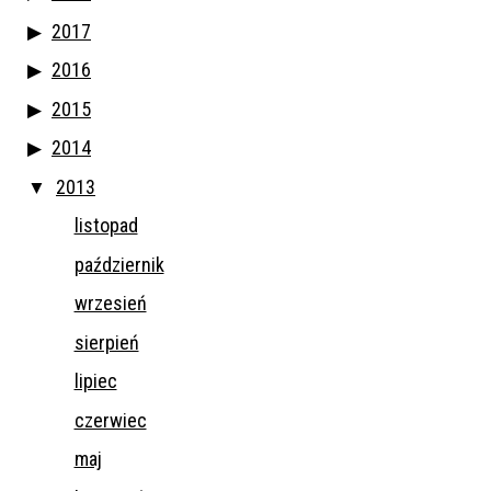
2017
2016
2015
2014
2013
listopad
październik
wrzesień
sierpień
lipiec
czerwiec
maj