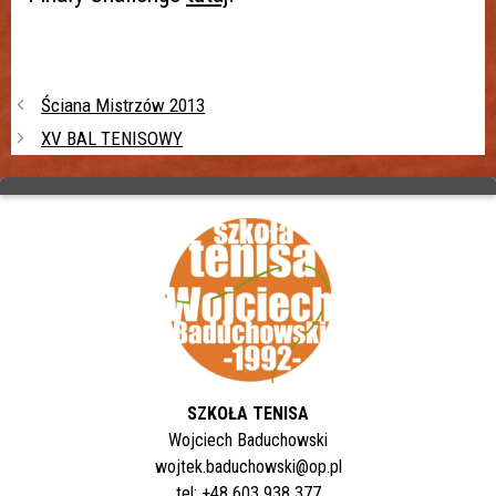
Ściana Mistrzów 2013
XV BAL TENISOWY
SZKOŁA TENISA
Wojciech Baduchowski
wojtek.baduchowski@op.pl
tel: +48 603 938 377