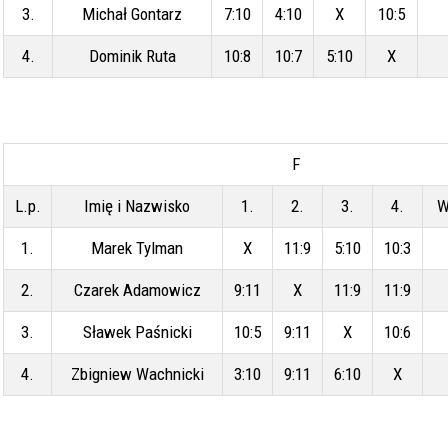
3.
Michał Gontarz
7:10
4:10
X
10:5
4.
Dominik Ruta
10:8
10:7
5:10
X
F
L.p.
Imię i Nazwisko
1.
2.
3.
4.
W
1.
Marek Tylman
X
11:9
5:10
10:3
2.
Czarek Adamowicz
9:11
X
11:9
11:9
3.
Sławek Paśnicki
10:5
9:11
X
10:6
4.
Zbigniew Wachnicki
3:10
9:11
6:10
X