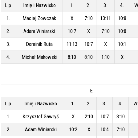
L.p.
Imię i Nazwisko
1.
2.
3.
4.
W
1.
Maciej Zowczak
X
7:10
13:11
10:8
2.
Adam Winiarski
10:7
X
7:10
10:8
3.
Dominik Ruta
11:13
10:7
X
10:1
4.
Michał Makowski
8:10
8:10
1:10
X
E
L.p.
Imię i Nazwisko
1.
2.
3.
4.
W
1.
Krzysztof Gawryś
X
2:10
10:7
8:10
2.
Adam Winiarski
10:2
X
10:4
7:10