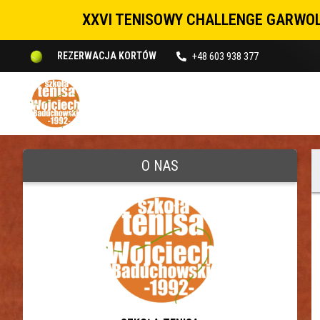
XXVI TENISOWY CHALLENGE GARWOL
+48 603 938 377
REZERWACJA KORTÓW
O NAS