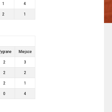
1
4
2
1
ygrane
Miejsce
2
3
2
2
2
1
0
4