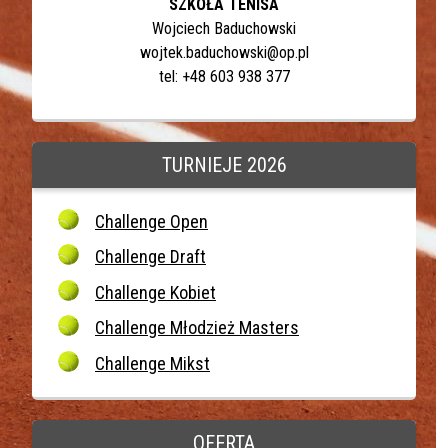
SZKOŁA TENISA
Wojciech Baduchowski
wojtek.baduchowski@op.pl
tel: +48 603 938 377
TURNIEJE 2026
Challenge Open
Challenge Draft
Challenge Kobiet
Challenge Młodzież Masters
Challenge Mikst
OFERTA