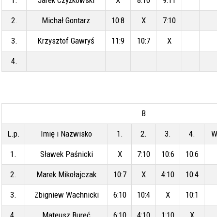
2.
Michał Gontarz
10:8
X
7:10
3.
Krzysztof Gawryś
11:9
10:7
X
4.
B
L.p.
Imię i Nazwisko
1.
2.
3.
4.
W
1.
Sławek Paśnicki
X
7:10
10:6
10:6
2.
Marek Mikołajczak
10:7
X
4:10
10:4
3.
Zbigniew Wachnicki
6:10
10:4
X
10:1
4.
Mateusz Bureć
6:10
4:10
1:10
X