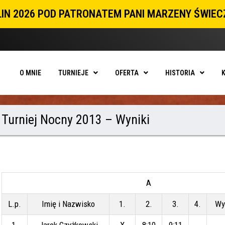
IN 2026 POD PATRONATEM PANI MARZENY ŚWIE
O MNIE
TURNIEJE
OFERTA
HISTORIA
Turniej Nocny 2013 – Wyniki
A
L.p.
Imię i Nazwisko
1.
2.
3.
4.
Wy
1.
Jarek Czyżkowski
X
8:10
9:11