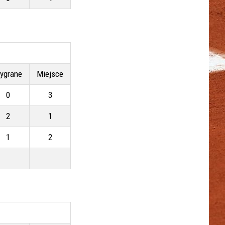
ygrane
Miejsce
0
3
2
1
1
2