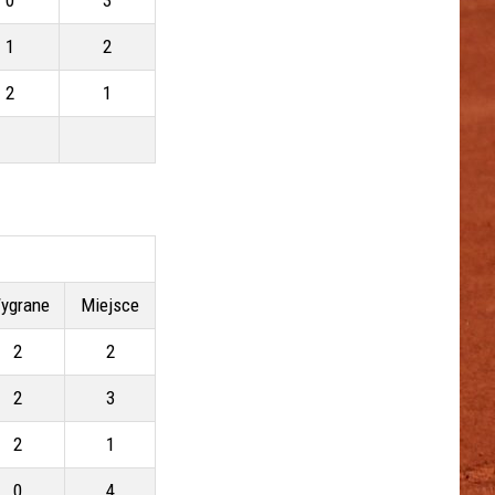
1
2
2
1
ygrane
Miejsce
2
2
2
3
2
1
0
4