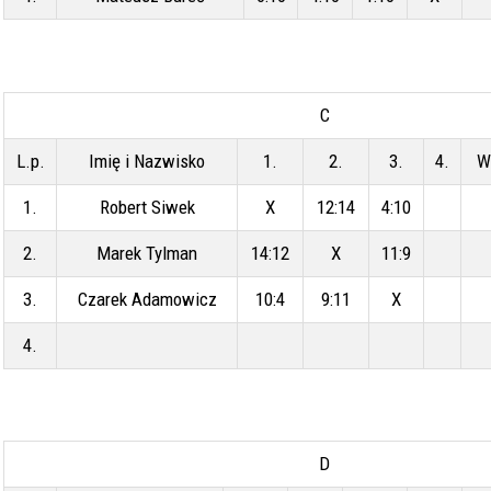
C
L.p.
Imię i Nazwisko
1.
2.
3.
4.
W
1.
Robert Siwek
X
12:14
4:10
2.
Marek Tylman
14:12
X
11:9
3.
Czarek Adamowicz
10:4
9:11
X
4.
D