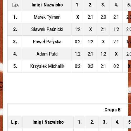
L.p.
Imię i Nazwisko
1.
2.
3.
4.
5
1.
Marek Tylman
X
2:1
2:0
2:1
2:
2.
Sławek Paśnicki
1:2
X
2:1
1:2
2:
3.
Paweł Pałyska
0:2
1:2
X
2:1
1:
4.
Adam Puła
1:2
2:1
1:2
X
2:
5.
Krzysiek Michalik
0:2
0:2
2:1
0:2
X
Grupa B
L.p.
Imię i Nazwisko
1.
2.
3.
4.
5