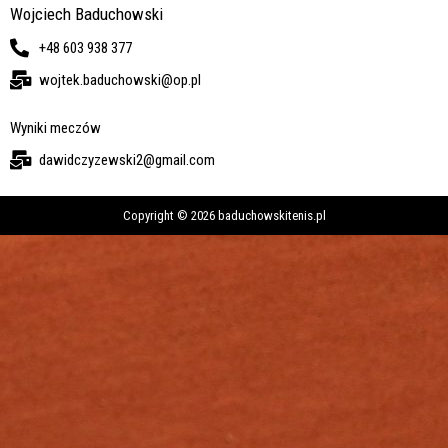
Wojciech Baduchowski
+48 603 938 377
wojtek.baduchowski@op.pl
Wyniki meczów
dawidczyzewski2@gmail.com
Copyright © 2026 baduchowskitenis.pl