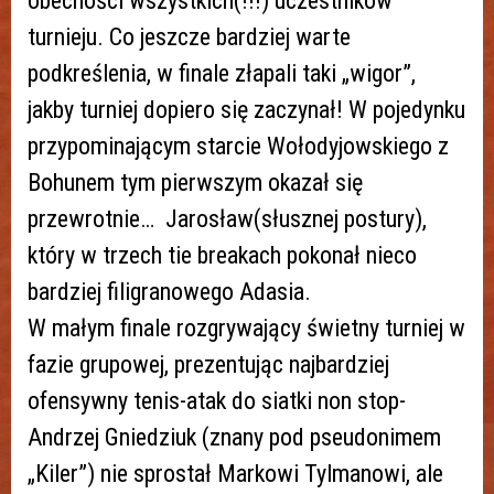
obecności wszystkich(!!!) uczestników
turnieju. Co jeszcze bardziej warte
podkreślenia, w finale złapali taki „wigor”,
jakby turniej dopiero się zaczynał! W pojedynku
przypominającym starcie Wołodyjowskiego z
Bohunem tym pierwszym okazał się
przewrotnie… Jarosław(słusznej postury),
który w trzech tie breakach pokonał nieco
bardziej filigranowego Adasia.
W małym finale rozgrywający świetny turniej w
fazie grupowej, prezentując najbardziej
ofensywny tenis-atak do siatki non stop-
Andrzej Gniedziuk (znany pod pseudonimem
„Kiler”) nie sprostał Markowi Tylmanowi, ale