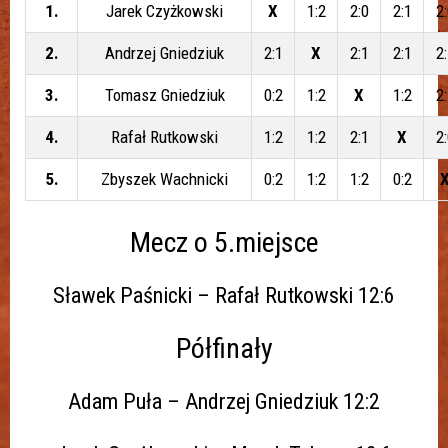
1.
Jarek Czyżkowski
X
1:2
2:0
2:1
2
2.
Andrzej Gniedziuk
2:1
X
2:1
2:1
2
3.
Tomasz Gniedziuk
0:2
1:2
X
1:2
2
4.
Rafał Rutkowski
1:2
1:2
2:1
X
2
5.
Zbyszek Wachnicki
0:2
1:2
1:2
0:2
Mecz o 5.miejsce
Sławek Paśnicki – Rafał Rutkowski 12:6
Półfinały
Adam Puła – Andrzej Gniedziuk 12:2