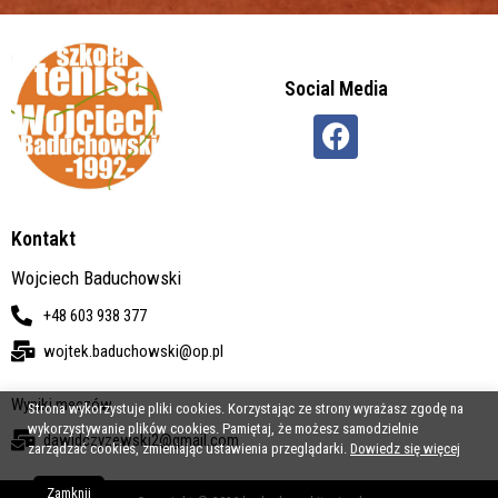
Social Media
Kontakt
Wojciech Baduchowski
+48 603 938 377
wojtek.baduchowski@op.pl
Wyniki meczów
Strona wykorzystuje pliki cookies. Korzystając ze strony wyrażasz zgodę na
wykorzystywanie plików cookies. Pamiętaj, że możesz samodzielnie
dawidczyzewski2@gmail.com
zarządzać cookies, zmieniając ustawienia przeglądarki.
Dowiedz się więcej
Zamknij