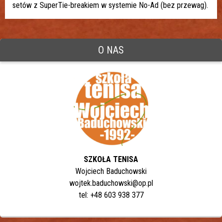
setów z SuperTie-breakiem w systemie No-Ad (bez przewag).
O NAS
SZKOŁA TENISA
Wojciech Baduchowski
wojtek.baduchowski@op.pl
tel: +48 603 938 377