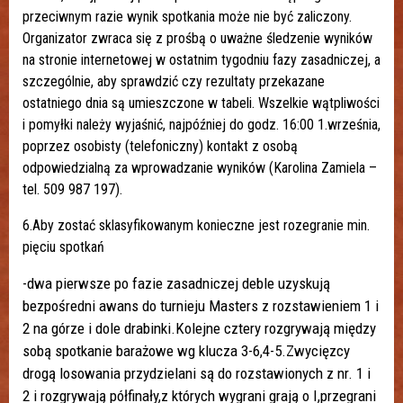
przeciwnym razie wynik spotkania może nie być zaliczony.
Organizator zwraca się z prośbą o uważne śledzenie wyników
na stronie internetowej w ostatnim tygodniu fazy zasadniczej, a
szczególnie, aby sprawdzić czy rezultaty przekazane
ostatniego dnia są umieszczone w tabeli. Wszelkie wątpliwości
i pomyłki należy wyjaśnić, najpóźniej do godz. 16:00 1.września,
poprzez osobisty (telefoniczny) kontakt z osobą
odpowiedzialną za wprowadzanie wyników (Karolina Zamiela –
tel. 509 987 197).
6.Aby zostać sklasyfikowanym konieczne jest rozegranie min.
pięciu spotkań
-dwa pierwsze po fazie zasadniczej deble uzyskują
bezpośredni awans do turnieju Masters z rozstawieniem 1 i
2 na górze i dole drabinki.Kolejne cztery rozgrywają między
sobą spotkanie barażowe wg klucza 3-6,4-5.Zwycięzcy
drogą losowania przydzielani są do rozstawionych z nr. 1 i
2 i rozgrywają półfinały,z których wygrani grają o I,przegrani