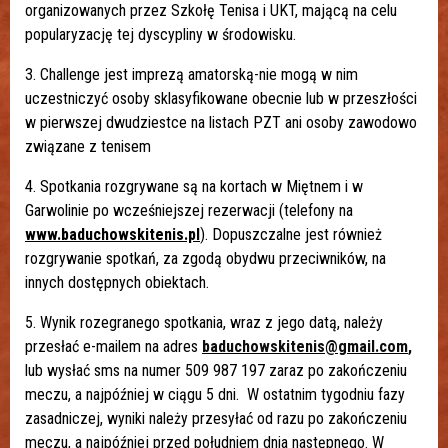
organizowanych przez Szkołę Tenisa i UKT, mającą na celu
popularyzację tej dyscypliny w środowisku.
3. Challenge jest imprezą amatorską-nie mogą w nim
uczestniczyć osoby sklasyfikowane obecnie lub w przeszłości
w pierwszej dwudziestce na listach PZT ani osoby zawodowo
związane z tenisem
4. Spotkania rozgrywane są na kortach w Miętnem i w
Garwolinie po wcześniejszej rezerwacji (telefony na
www.baduchowskitenis.pl
). Dopuszczalne jest również
rozgrywanie spotkań, za zgodą obydwu przeciwników, na
innych dostępnych obiektach.
5. Wynik rozegranego spotkania, wraz z jego datą, należy
przesłać e-mailem na adres
baduchowskitenis@gmail.com
,
lub wysłać sms na numer 509 987 197 zaraz po zakończeniu
meczu, a najpóźniej w ciągu 5 dni. W ostatnim tygodniu fazy
zasadniczej, wyniki należy przesyłać od razu po zakończeniu
meczu, a najpóźniej przed południem dnia następnego. W