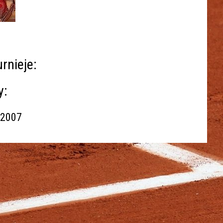
rnieje:
y:
 2007