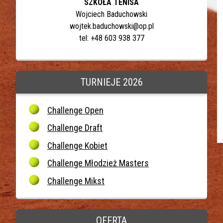
SZKOŁA TENISA
Wojciech Baduchowski
wojtek.baduchowski@op.pl
tel: +48 603 938 377
TURNIEJE 2026
Challenge Open
Challenge Draft
Challenge Kobiet
Challenge Młodzież Masters
Challenge Mikst
OFERTA