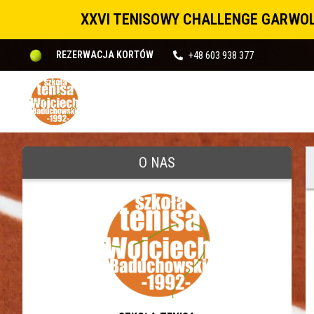
XXVI TENISOWY CHALLENGE GARWOL
+48 603 938 377
REZERWACJA KORTÓW
O NAS