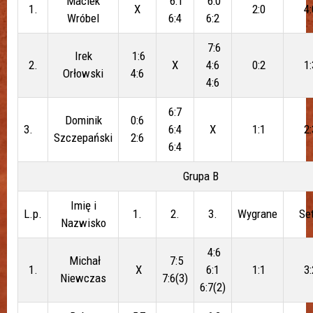
Maciek
6:1
6:0
1.
X
2:0
4:
Wróbel
6:4
6:2
7:6
Irek
1:6
2.
X
4:6
0:2
1:
Orłowski
4:6
4:6
6:7
Dominik
0:6
3.
6:4
X
1:1
2:
Szczepański
2:6
6:4
Grupa B
Imię i
L.p.
1.
2.
3.
Wygrane
Se
Nazwisko
4:6
Michał
7:5
1.
X
6:1
1:1
3:
Niewczas
7:6(3)
6:7(2)