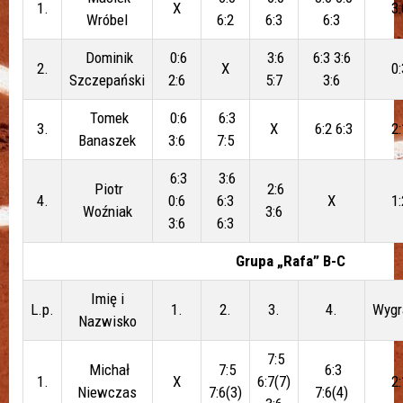
1.
X
3:
Wróbel
6:2
6:3
6:3
Dominik
0:6
3:6
6:3 3:6
2.
X
0:
Szczepański
2:6
5:7
3:6
Tomek
0:6
6:3
3.
X
6:2 6:3
2:
Banaszek
3:6
7:5
6:3
3:6
Piotr
2:6
4.
0:6
6:3
X
1:
Woźniak
3:6
3:6
6:3
Grupa „Rafa” B-C
Imię i
L.p.
1.
2.
3.
4.
Wygr
Nazwisko
7:5
Michał
7:5
6:3
1.
X
6:7(7)
2:
Niewczas
7:6(3)
7:6(4)