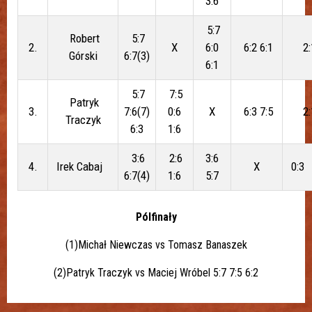
3:6
5:7
Robert
5:7
2.
X
6:0
6:2 6:1
2:
Górski
6:7(3)
6:1
5:7
7:5
Patryk
3.
7:6(7)
0:6
X
6:3 7:5
2:
Traczyk
6:3
1:6
3:6
2:6
3:6
4.
Irek Cabaj
X
0:3
6:7(4)
1:6
5:7
Pólfinały
(1)Michał Niewczas vs Tomasz Banaszek
(2)Patryk Traczyk vs Maciej Wróbel 5:7 7:5 6:2