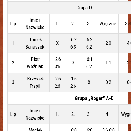
Grupa D
Imię i
L.p.
1.
2.
3.
Wygrane
Se
Nazwisko
Tomek
6:2
6:2
1.
X
2:0
4:
Banaszek
6:3
6:2
Piotr
2:6
6:1
2.
X
1:1
2:
Woźniak
3:6
6:2
Krzysiek
2:6
1:6
3.
X
0:2
0:
Trzpil
2:6
2:6
Grupa „Roger” A-D
Imię i
L.p.
1.
2.
3.
4.
Wygr
Nazwisko
Maciek
6:0
6:0
3:6 6:0