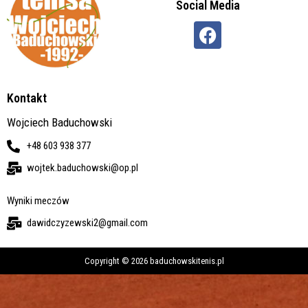
Social Media
Kontakt
Wojciech Baduchowski
+48 603 938 377
wojtek.baduchowski@op.pl
Wyniki meczów
dawidczyzewski2@gmail.com
Copyright © 2026 baduchowskitenis.pl