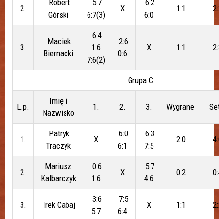
Robert
5:7
6:2
2.
X
1:1
2:
Górski
6:7(3)
6:0
6:4
Maciek
2:6
3.
1:6
X
1:1
2:
Biernacki
0:6
7:6(2)
Grupa C
Imię i
L.p.
1.
2.
3.
Wygrane
Se
Nazwisko
Patryk
6:0
6:3
1.
X
2:0
4:
Traczyk
6:1
7:5
Mariusz
0:6
5:7
2.
X
0:2
0:
Kalbarczyk
1:6
4:6
3:6
7:5
3.
Irek Cabaj
X
1:1
2:
5:7
6:4