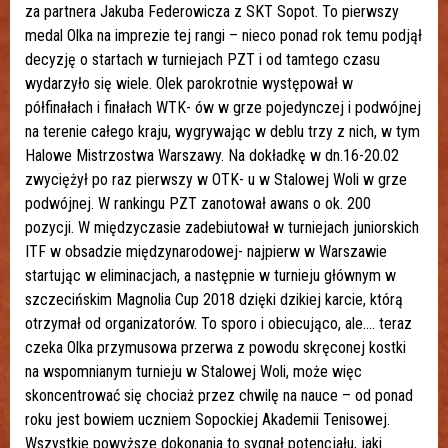
za partnera Jakuba Federowicza z SKT Sopot. To pierwszy
medal Olka na imprezie tej rangi – nieco ponad rok temu podjął
decyzję o startach w turniejach PZT i od tamtego czasu
wydarzyło się wiele. Olek parokrotnie występował w
półfinałach i finałach WTK- ów w grze pojedynczej i podwójnej
na terenie całego kraju, wygrywając w deblu trzy z nich, w tym
Halowe Mistrzostwa Warszawy. Na dokładkę w dn.16-20.02
zwyciężył po raz pierwszy w OTK- u w Stalowej Woli w grze
podwójnej. W rankingu PZT zanotował awans o ok. 200
pozycji. W międzyczasie zadebiutował w turniejach juniorskich
ITF w obsadzie międzynarodowej- najpierw w Warszawie
startując w eliminacjach, a następnie w turnieju głównym w
szczecińskim Magnolia Cup 2018 dzięki dzikiej karcie, którą
otrzymał od organizatorów. To sporo i obiecująco, ale…. teraz
czeka Olka przymusowa przerwa z powodu skręconej kostki
na wspomnianym turnieju w Stalowej Woli, może więc
skoncentrować się chociaż przez chwilę na nauce – od ponad
roku jest bowiem uczniem Sopockiej Akademii Tenisowej.
Wszystkie powyższe dokonania to sygnał potencjału, jaki