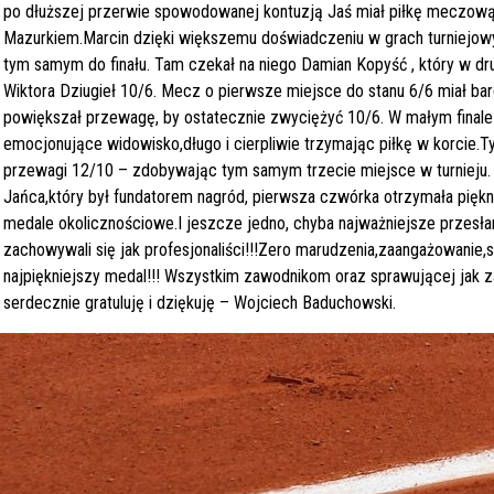
po dłuższej przerwie spowodowanej kontuzją Jaś miał piłkę meczową
Mazurkiem.Marcin dzięki większemu doświadczeniu w grach turniejowy
tym samym do finału. Tam czekał na niego Damian Kopyść , który w dru
Wiktora Dziugieł 10/6. Mecz o pierwsze miejsce do stanu 6/6 miał 
powiększał przewagę, by ostatecznie zwyciężyć 10/6. W małym finale Jaś
emocjonujące widowisko,długo i cierpliwie trzymając piłkę w korcie.
przewagi 12/10 – zdobywając tym samym trzecie miejsce w turnieju.
Jańca,który był fundatorem nagród, pierwsza czwórka otrzymała piękn
medale okolicznościowe.I jeszcze jedno, chyba najważniejsze przesł
zachowywali się jak profesjonaliści!!!Zero marudzenia,zaangażowanie,
najpiękniejszy medal!!! Wszystkim zawodnikom oraz sprawującej jak z
serdecznie gratuluję i dziękuję – Wojciech Baduchowski.