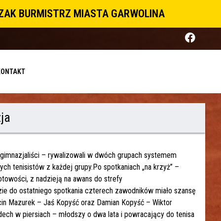
CZAK BURMISTRZ MIASTA GARWOLINA
KONTAKT
ja
yli gimnazjaliści – rywalizowali w dwóch grupach systemem
ch tenisistów z każdej grupy.Po spotkaniach „na krzyż” –
gotowości, z nadzieją na awans do strefy
dzie do ostatniego spotkania czterech zawodników miało szansę
cin Mazurek – Jaś Kopyść oraz Damian Kopyść – Wiktor
dech w piersiach – młodszy o dwa lata i powracający do tenisa