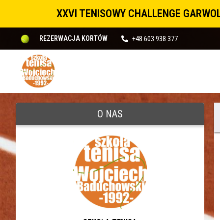
XXVI TENISOWY CHALLENGE GARWOL
+48 603 938 377
REZERWACJA KORTÓW
O NAS