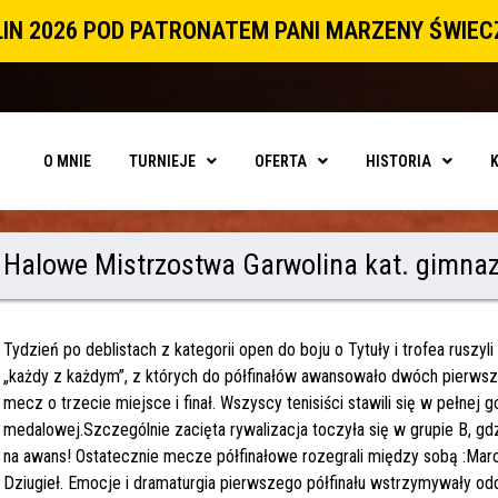
IN 2026 POD PATRONATEM PANI MARZENY ŚWIE
O MNIE
TURNIEJE
OFERTA
HISTORIA
Halowe Mistrzostwa Garwolina kat. gimnaz
Tydzień po deblistach z kategorii open do boju o Tytuły i trofea rusz
„każdy z każdym”, z których do półfinałów awansowało dwóch pierwszy
mecz o trzecie miejsce i finał. Wszyscy tenisiści stawili się w pełnej 
medalowej.Szczególnie zacięta rywalizacja toczyła się w grupie B, g
na awans! Ostatecznie mecze półfinałowe rozegrali między sobą :Mar
Dziugieł. Emocje i dramaturgia pierwszego półfinału wstrzymywały od