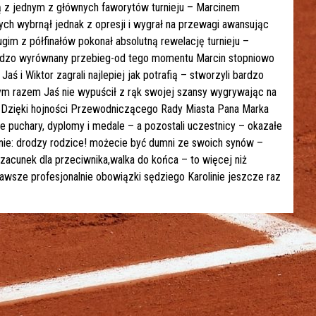
 z jednym z głównych faworytów turnieju – Marcinem
ch wybrnął jednak z opresji i wygrał na przewagi awansując
gim z półfinałów pokonał absolutną rewelację turnieju –
bardzo wyrównany przebieg-od tego momentu Marcin stopniowo
 i Wiktor zagrali najlepiej jak potrafią – stworzyli bardzo
Tym razem Jaś nie wypuścił z rąk swojej szansy wygrywając na
 Dzięki hojności Przewodniczącego Rady Miasta Pana Marka
e puchary, dyplomy i medale – a pozostali uczestnicy – okazałe
anie: drodzy rodzice! możecie być dumni ze swoich synów –
szacunek dla przeciwnika,walka do końca – to więcej niż
awsze profesjonalnie obowiązki sędziego Karolinie jeszcze raz