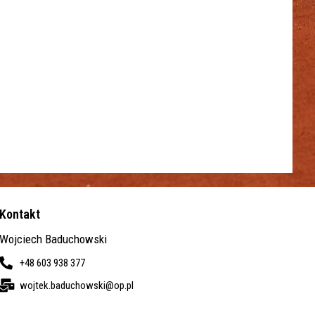
Kontakt
Wojciech Baduchowski
+48 603 938 377
wojtek.baduchowski@op.pl